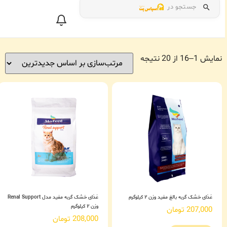
جستجو در
نمایش 1–16 از 20 نتیجه
غذای خشک گربه بالغ مفید وزن ۲ کیلوگرم
غذای خشک گربه مفید مدل Renal Support
وزن ۲ کیلوگرم
207,000
تومان
208,000
تومان