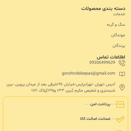
دسته بندی محصولات
خدمات
سگ و گربه
جوندگان
پرندگان
اطلاعات تماس
09206499629
gorohtolidisepas@gmail.com
آدرس :تهران -تهرانپارس-خیابان ۱۹۶شرقی بعد از میدان پروین -بین
شبستری و شفیعی مکرم (بین ۱۳۳ و۱۳۵)پلاک ۱۸۲
پرداخت امن
ضمانت اصالت کالا