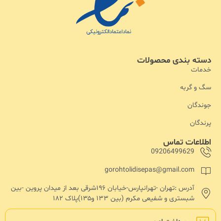
دسته بندی محصولات
خدمات
سگ و گربه
جوندگان
پرندگان
اطلاعات تماس
09206499629
gorohtolidisepas@gmail.com
آدرس :تهران -تهرانپارس-خیابان ۱۹۶شرقی بعد از میدان پروین -بین
شبستری و شفیعی مکرم (بین ۱۳۳ و۱۳۵)پلاک ۱۸۲