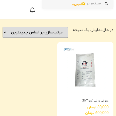
جستجو در
در حال نمایش یک نتیجه
دارو تی ان تی (دارو TNT)
30,000
تومان
–
600,000
تومان