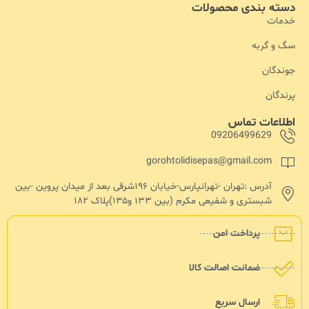
دسته بندی محصولات
خدمات
سگ و گربه
جوندگان
پرندگان
اطلاعات تماس
09206499629
gorohtolidisepas@gmail.com
آدرس :تهران -تهرانپارس-خیابان ۱۹۶شرقی بعد از میدان پروین -بین
شبستری و شفیعی مکرم (بین ۱۳۳ و۱۳۵)پلاک ۱۸۲
پرداخت امن
ضمانت اصالت کالا
ارسال سریع