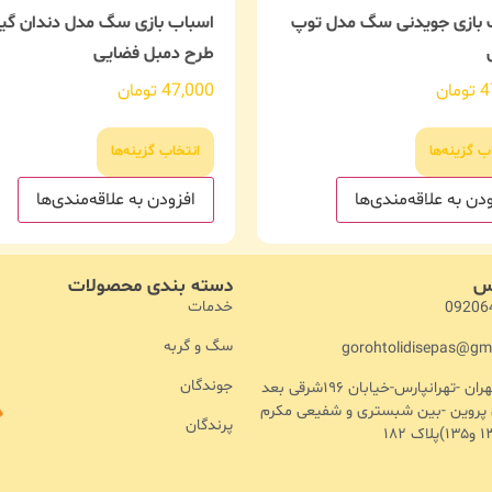
 بازی جویدنی سگ مدل توپ
اسباب بازی سگ مدل دندان گیر
طرح دمبل فضایی
4
تومان
47,000
تومان
ب گزینه‌ها
انتخاب گزینه‌ها
دن به علاقه‌مندی‌ها
افزودن به علاقه‌مندی‌ها
اس
دسته بندی محصولات
خدمات
09206
سگ و گربه
gorohtolidisepas@gm
جوندگان
آدرس :تهران -تهرانپارس-خیابان ۱۹۶شرقی بعد
ن پروین -بین شبستری و شفیعی مکرم
پرندگان