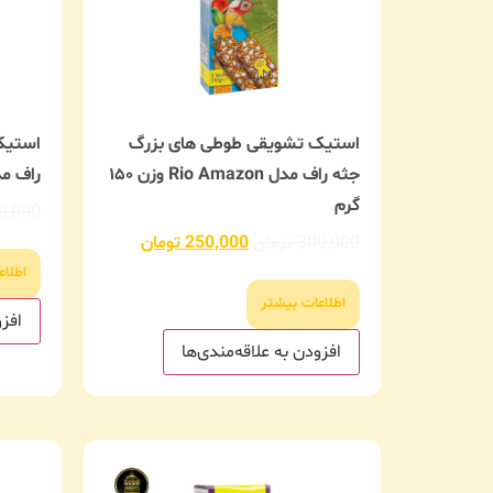
استیک تشویقی طوطی های بزرگ
استیک
جثه راف مدل Rio Amazon وزن ۱۵۰
راف مدل Arabel وز
گرم
0,000
300,000
تومان
250,000
تومان
اطلاع
اطلاعات بیشتر
افزو
افزودن به علاقه‌مندی‌ها