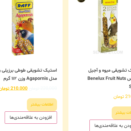
 تشویقی میوه و آجیل
استیک تشویقی طوطی برزیلی ر
بنلوکس Benelux Fruit Nuts
مدل Agapornis وزن ۱۱۲ گرم
220,000
تومان
210,000
تومان
21
تومان
اطلاعات بیشتر
ات بیشتر
افزودن به علاقه‌مندی‌ها
دن به علاقه‌مندی‌ها