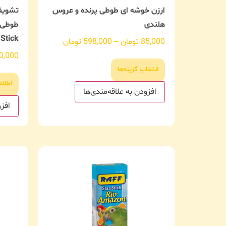
ارزن خوشه ای طوطی پرنده و عروس
تشویق
هلندی
Stick
85,000
تومان
–
598,000
تومان
0,000
انتخاب گزینه‌ها
اطلاع
افزودن به علاقه‌مندی‌ها
افزو