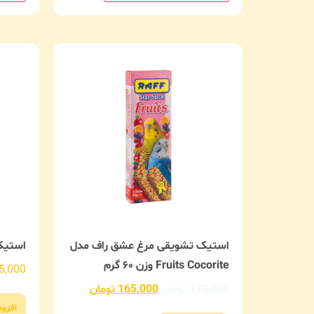
استیک تشویقی مرغ عشق راف مدل
استیک
Fruits Cocorite وزن ۶۰ گرم
5,000
175,000
تومان
165,000
تومان
افزو