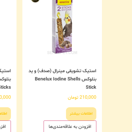
استیک تشویقی مینرال (صدف) و ید
استیک
بنلوکس Benelux Iodine Shells
Sticks
Stick
210,000
تومان
0,000
اطلاعات بیشتر
اطلاع
افزودن به علاقه‌مندی‌ها
افزو