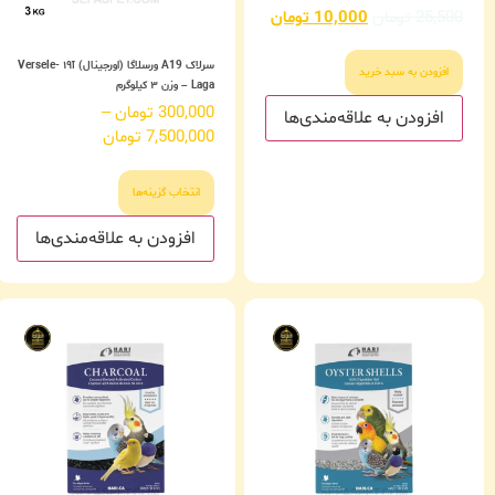
امتیاز
25,500
تومان
10,000
تومان
2.00
از 5
سرلاک A19 ورسلاگا (اورجینال) آ۱۹ Versele-
افزودن به سبد خرید
Laga – وزن ۳ کیلوگرم
300,000
تومان
–
افزودن به علاقه‌مندی‌ها
7,500,000
تومان
انتخاب گزینه‌ها
افزودن به علاقه‌مندی‌ها