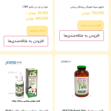
داروی سرما خوردگی پرندگان زینتی
دارو تی ان تی (دارو TNT)
700,000
تومان
30,000
تومان
–
600,000
تومان
افزودن به سبد خرید
انتخاب گزینه‌ها
افزودن به علاقه‌مندی‌ها
افزودن به علاقه‌مندی‌ها
نکتون برید استار (NEKTON-Breed-Star)
قطره مولتی ویتامین پرندگان توکان (Multi-