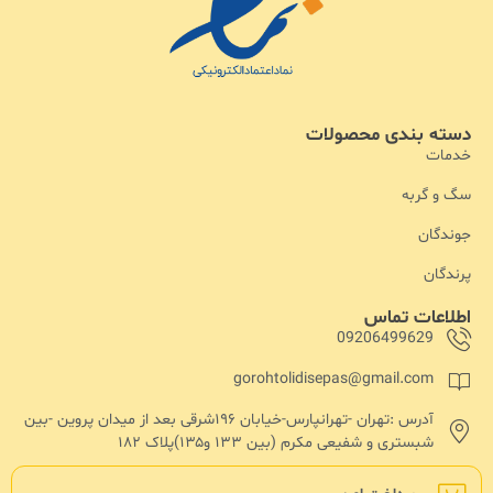
دسته بندی محصولات
خدمات
سگ و گربه
جوندگان
پرندگان
اطلاعات تماس
09206499629
gorohtolidisepas@gmail.com
آدرس :تهران -تهرانپارس-خیابان ۱۹۶شرقی بعد از میدان پروین -بین
شبستری و شفیعی مکرم (بین ۱۳۳ و۱۳۵)پلاک ۱۸۲