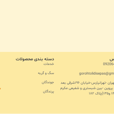
اس
دسته بندی محصولات
خدمات
09206
سگ و گربه
gorohtolidisepas@gm
جوندگان
آدرس :تهران -تهرانپارس-خیابان ۱۹۶شرقی بعد
ن پروین -بین شبستری و شفیعی مکرم
پرندگان