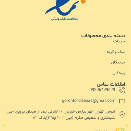
دسته بندی محصولات
خدمات
سگ و گربه
جوندگان
پرندگان
اطلاعات تماس
09206499629
gorohtolidisepas@gmail.com
آدرس :تهران -تهرانپارس-خیابان ۱۹۶شرقی بعد از میدان پروین -بین
شبستری و شفیعی مکرم (بین ۱۳۳ و۱۳۵)پلاک ۱۸۲