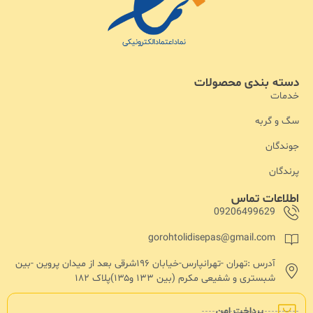
دسته بندی محصولات
خدمات
سگ و گربه
جوندگان
پرندگان
اطلاعات تماس
09206499629
gorohtolidisepas@gmail.com
آدرس :تهران -تهرانپارس-خیابان ۱۹۶شرقی بعد از میدان پروین -بین
شبستری و شفیعی مکرم (بین ۱۳۳ و۱۳۵)پلاک ۱۸۲
پرداخت امن