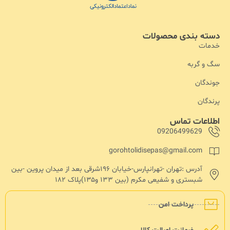
دسته بندی محصولات
خدمات
سگ و گربه
جوندگان
پرندگان
اطلاعات تماس
09206499629
gorohtolidisepas@gmail.com
آدرس :تهران -تهرانپارس-خیابان ۱۹۶شرقی بعد از میدان پروین -بین
شبستری و شفیعی مکرم (بین ۱۳۳ و۱۳۵)پلاک ۱۸۲
پرداخت امن