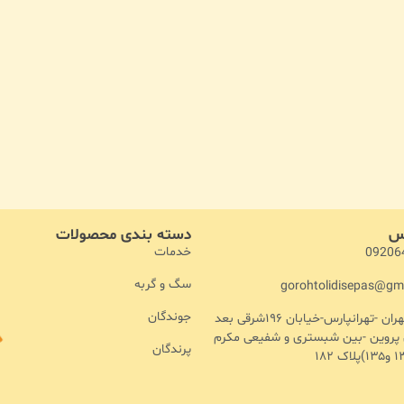
اس
دسته بندی محصولات
خدمات
09206
سگ و گربه
gorohtolidisepas@gm
جوندگان
آدرس :تهران -تهرانپارس-خیابان ۱۹۶شرقی بعد
ن پروین -بین شبستری و شفیعی مکرم
پرندگان