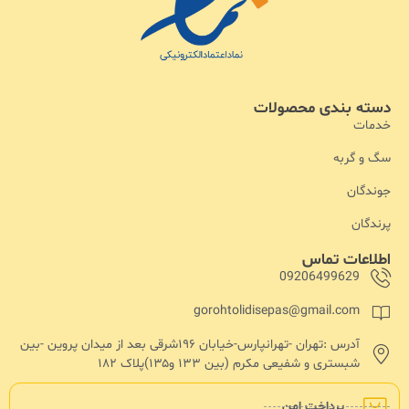
دسته بندی محصولات
خدمات
سگ و گربه
جوندگان
پرندگان
اطلاعات تماس
09206499629
gorohtolidisepas@gmail.com
آدرس :تهران -تهرانپارس-خیابان ۱۹۶شرقی بعد از میدان پروین -بین
شبستری و شفیعی مکرم (بین ۱۳۳ و۱۳۵)پلاک ۱۸۲
پرداخت امن