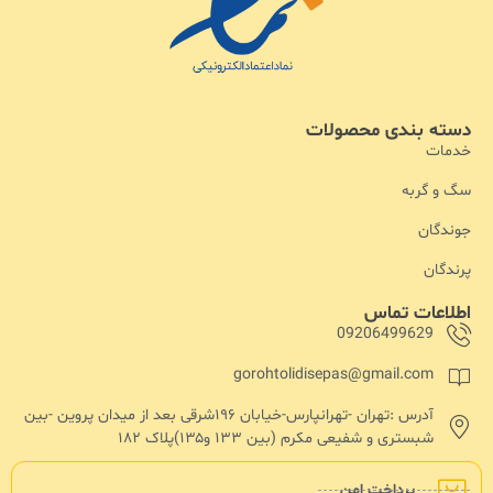
دسته بندی محصولات
خدمات
سگ و گربه
جوندگان
پرندگان
اطلاعات تماس
09206499629
gorohtolidisepas@gmail.com
آدرس :تهران -تهرانپارس-خیابان ۱۹۶شرقی بعد از میدان پروین -بین
شبستری و شفیعی مکرم (بین ۱۳۳ و۱۳۵)پلاک ۱۸۲
پرداخت امن