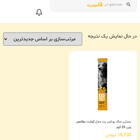
جستجو در
در حال نمایش یک نتیجه
بستنی سگ یو اس پت مدل گوشت بوقلمون
وزن 20 گرم
18,750
تومان