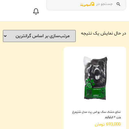
جستجو در
در حال نمایش یک نتیجه
غذای خشک سگ یو اس پت مدل شترمرغ
وزن ۶ کیلوگرم
693,000
تومان