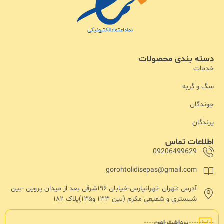
دسته بندی محصولات
خدمات
سگ و گربه
جوندگان
پرندگان
اطلاعات تماس
09206499629
gorohtolidisepas@gmail.com
آدرس :تهران -تهرانپارس-خیابان ۱۹۶شرقی بعد از میدان پروین -بین
شبستری و شفیعی مکرم (بین ۱۳۳ و۱۳۵)پلاک ۱۸۲
پرداخت امن