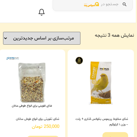
جستجو در
نمایش همه 3 نتیجه
غذای مخلوط پریموس بنلوکس قناری + پلت
غذای تقویتی برای انواع طوطی سانان
– وزن ۱ کیلوگرم
250,000
تومان