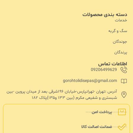
دسته بندی محصولات
خدمات
سگ و گربه
جوندگان
پرندگان
اطلاعات تماس
09206499629
gorohtolidisepas@gmail.com
آدرس :تهران -تهرانپارس-خیابان ۱۹۶شرقی بعد از میدان پروین -بین
شبستری و شفیعی مکرم (بین ۱۳۳ و۱۳۵)پلاک ۱۸۲
پرداخت امن
ضمانت اصالت کالا