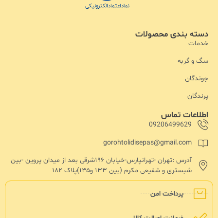
دسته بندی محصولات
خدمات
سگ و گربه
جوندگان
پرندگان
اطلاعات تماس
09206499629
gorohtolidisepas@gmail.com
آدرس :تهران -تهرانپارس-خیابان ۱۹۶شرقی بعد از میدان پروین -بین
شبستری و شفیعی مکرم (بین ۱۳۳ و۱۳۵)پلاک ۱۸۲
پرداخت امن