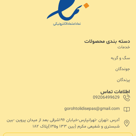
دسته بندی محصولات
خدمات
سگ و گربه
جوندگان
پرندگان
اطلاعات تماس
09206499629
gorohtolidisepas@gmail.com
آدرس :تهران -تهرانپارس-خیابان ۱۹۶شرقی بعد از میدان پروین -بین
شبستری و شفیعی مکرم (بین ۱۳۳ و۱۳۵)پلاک ۱۸۲