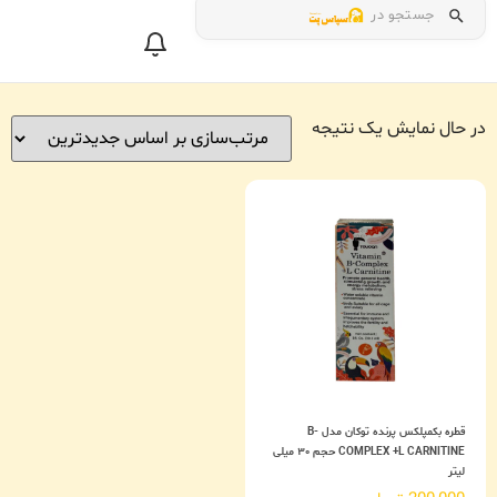
جستجو در
در حال نمایش یک نتیجه
قطره بکمپلکس پرنده توکان مدل B-
COMPLEX +L CARNITINE حجم ۳۰ میلی
لیتر