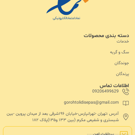
دسته بندی محصولات
خدمات
سگ و گربه
جوندگان
پرندگان
اطلاعات تماس
09206499629
gorohtolidisepas@gmail.com
آدرس :تهران -تهرانپارس-خیابان ۱۹۶شرقی بعد از میدان پروین -بین
شبستری و شفیعی مکرم (بین ۱۳۳ و۱۳۵)پلاک ۱۸۲
پرداخت امن