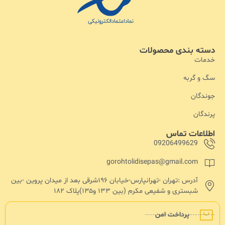
دسته بندی محصولات
خدمات
سگ و گربه
جوندگان
پرندگان
اطلاعات تماس
09206499629
gorohtolidisepas@gmail.com
آدرس :تهران -تهرانپارس-خیابان ۱۹۶شرقی بعد از میدان پروین -بین
شبستری و شفیعی مکرم (بین ۱۳۳ و۱۳۵)پلاک ۱۸۲
پرداخت امن