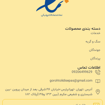
دسته بندی محصولات
خدمات
سگ و گربه
جوندگان
پرندگان
اطلاعات تماس
09206499629
gorohtolidisepas@gmail.com
آدرس :تهران -تهرانپارس-خیابان ۱۹۶شرقی بعد از میدان پروین -بین
شبستری و شفیعی مکرم (بین ۱۳۳ و۱۳۵)پلاک ۱۸۲