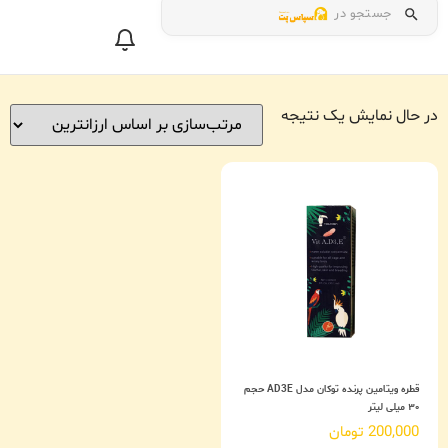
جستجو در
در حال نمایش یک نتیجه
قطره ویتامین پرنده توکان مدل AD3E حجم
۳۰ میلی لیتر
200,000
تومان