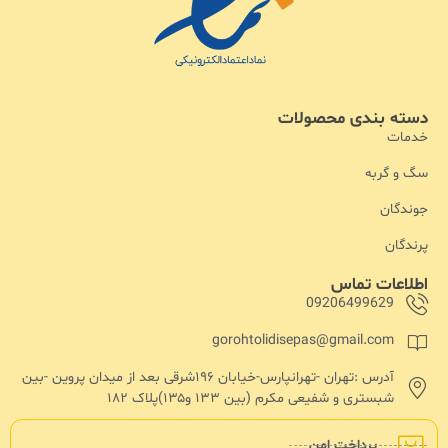
دسته بندی محصولات
خدمات
سگ و گربه
جوندگان
پرندگان
اطلاعات تماس
09206499629
gorohtolidisepas@gmail.com
آدرس :تهران -تهرانپارس-خیابان ۱۹۶شرقی بعد از میدان پروین -بین
شبستری و شفیعی مکرم (بین ۱۳۳ و۱۳۵)پلاک ۱۸۲
پرداخت امن