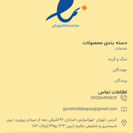
دسته بندی محصولات
خدمات
سگ و گربه
جوندگان
پرندگان
اطلاعات تماس
09206499629
gorohtolidisepas@gmail.com
آدرس :تهران -تهرانپارس-خیابان ۱۹۶شرقی بعد از میدان پروین -بین
شبستری و شفیعی مکرم (بین ۱۳۳ و۱۳۵)پلاک ۱۸۲