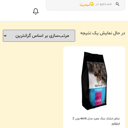
جستجو در
در حال نمایش یک نتیجه
غذای خشک سگ مفید مدل work وزن 2
کیلوگرم