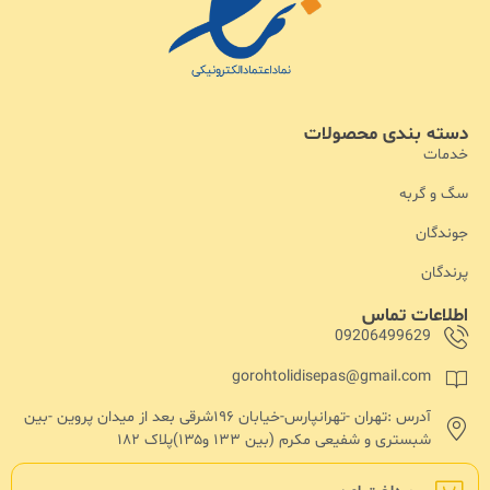
دسته بندی محصولات
خدمات
سگ و گربه
جوندگان
پرندگان
اطلاعات تماس
09206499629
gorohtolidisepas@gmail.com
آدرس :تهران -تهرانپارس-خیابان ۱۹۶شرقی بعد از میدان پروین -بین
شبستری و شفیعی مکرم (بین ۱۳۳ و۱۳۵)پلاک ۱۸۲