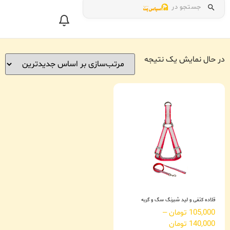
جستجو در
در حال نمایش یک نتیجه
قلاده کتفی و لید شبرنگ سگ و گربه
105,000
تومان
–
140,000
تومان