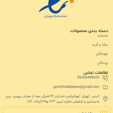
دسته بندی محصولات
خدمات
سگ و گربه
جوندگان
پرندگان
اطلاعات تماس
09206499629
gorohtolidisepas@gmail.com
آدرس :تهران -تهرانپارس-خیابان ۱۹۶شرقی بعد از میدان پروین -بین
شبستری و شفیعی مکرم (بین ۱۳۳ و۱۳۵)پلاک ۱۸۲