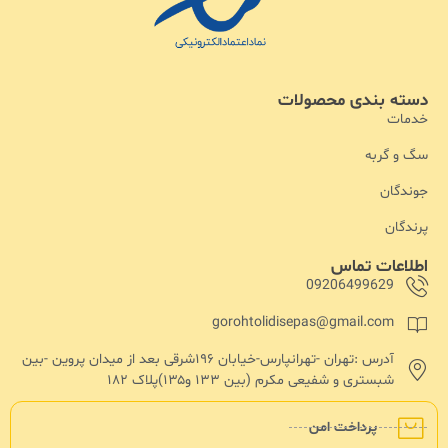
دسته بندی محصولات
خدمات
سگ و گربه
جوندگان
پرندگان
اطلاعات تماس
09206499629
gorohtolidisepas@gmail.com
آدرس :تهران -تهرانپارس-خیابان ۱۹۶شرقی بعد از میدان پروین -بین
شبستری و شفیعی مکرم (بین ۱۳۳ و۱۳۵)پلاک ۱۸۲
پرداخت امن