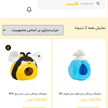
جستجو در
نمایش همه 2 نتیجه
مخفیگاه پرندگان مدل قطره سایز کوچک N9
مخفیگاه پرندگان زینتی مدل زنبور N34
525,000
تومان
930,000
تومان