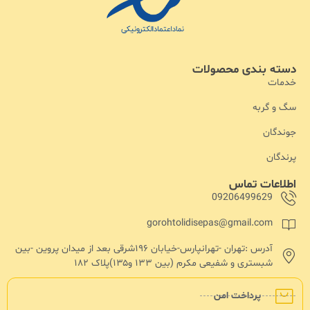
دسته بندی محصولات
خدمات
سگ و گربه
جوندگان
پرندگان
اطلاعات تماس
09206499629
gorohtolidisepas@gmail.com
آدرس :تهران -تهرانپارس-خیابان ۱۹۶شرقی بعد از میدان پروین -بین
شبستری و شفیعی مکرم (بین ۱۳۳ و۱۳۵)پلاک ۱۸۲
پرداخت امن