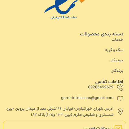
دسته بندی محصولات
خدمات
سگ و گربه
جوندگان
پرندگان
اطلاعات تماس
09206499629
gorohtolidisepas@gmail.com
آدرس :تهران -تهرانپارس-خیابان ۱۹۶شرقی بعد از میدان پروین -بین
شبستری و شفیعی مکرم (بین ۱۳۳ و۱۳۵)پلاک ۱۸۲
پرداخت امن