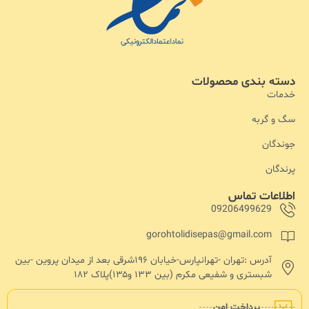
دسته بندی محصولات
خدمات
سگ و گربه
جوندگان
پرندگان
اطلاعات تماس
09206499629
gorohtolidisepas@gmail.com
آدرس :تهران -تهرانپارس-خیابان ۱۹۶شرقی بعد از میدان پروین -بین
شبستری و شفیعی مکرم (بین ۱۳۳ و۱۳۵)پلاک ۱۸۲
پرداخت امن