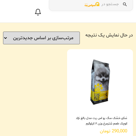
جستجو در
در حال نمایش یک نتیجه
غذای خشک سگ یو اس پت مدل بالغ نژاد
کوچک طعم شترمرغ وزن ۲ کیلوگرم
290,000
تومان