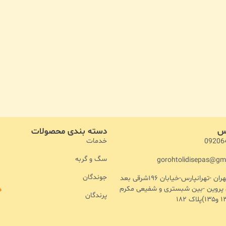
اس
دسته بندی محصولات
خدمات
09206
سگ و گربه
gorohtolidisepas@gm
جوندگان
آدرس :تهران -تهرانپارس-خیابان ۱۹۶شرقی بعد
ن پروین -بین شبستری و شفیعی مکرم
پرندگان