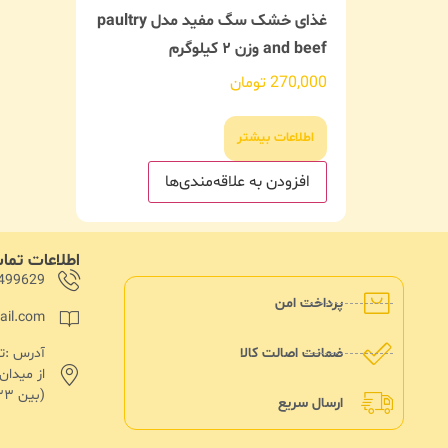
غذای خشک سگ مفید مدل paultry
and beef وزن ۲ کیلوگرم
270,000
تومان
اطلاعات بیشتر
افزودن به علاقه‌مندی‌ها
اطلاعات تم
499629
پرداخت امن
ail.com
ضمانت اصالت کالا
از میدا
(بین ۱۳۳ و۱۳۵)پلاک ۱۸۲
ارسال سریع