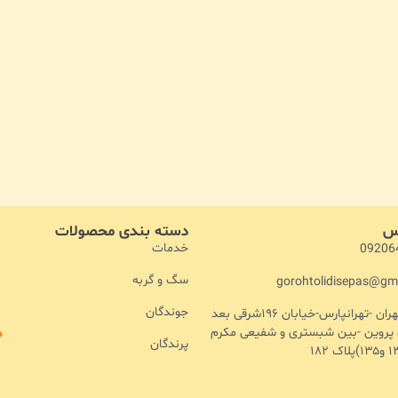
اس
دسته بندی محصولات
خدمات
09206
سگ و گربه
gorohtolidisepas@gm
جوندگان
آدرس :تهران -تهرانپارس-خیابان ۱۹۶شرقی بعد
ن پروین -بین شبستری و شفیعی مکرم
پرندگان