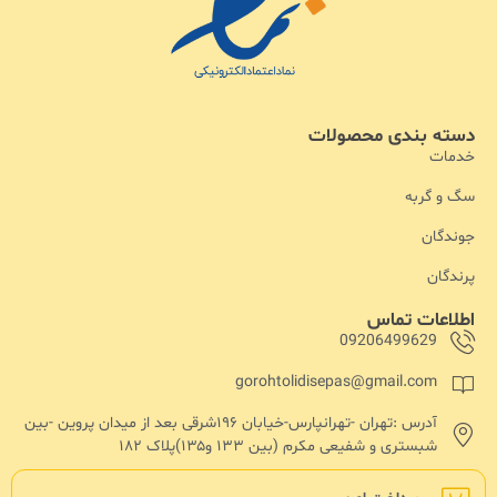
دسته بندی محصولات
خدمات
سگ و گربه
جوندگان
پرندگان
اطلاعات تماس
09206499629
gorohtolidisepas@gmail.com
آدرس :تهران -تهرانپارس-خیابان ۱۹۶شرقی بعد از میدان پروین -بین
شبستری و شفیعی مکرم (بین ۱۳۳ و۱۳۵)پلاک ۱۸۲