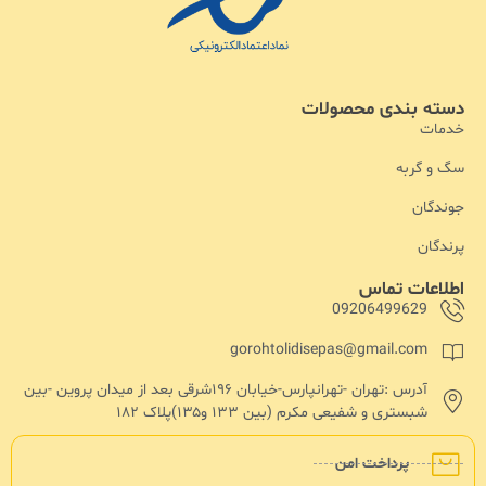
دسته بندی محصولات
خدمات
سگ و گربه
جوندگان
پرندگان
اطلاعات تماس
09206499629
gorohtolidisepas@gmail.com
آدرس :تهران -تهرانپارس-خیابان ۱۹۶شرقی بعد از میدان پروین -بین
شبستری و شفیعی مکرم (بین ۱۳۳ و۱۳۵)پلاک ۱۸۲
پرداخت امن