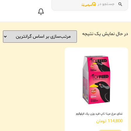
جستجو در
در حال نمایش یک نتیجه
غذای مرغ مینا تاپ فید وزن یک کیلوگرم
114,800
تومان