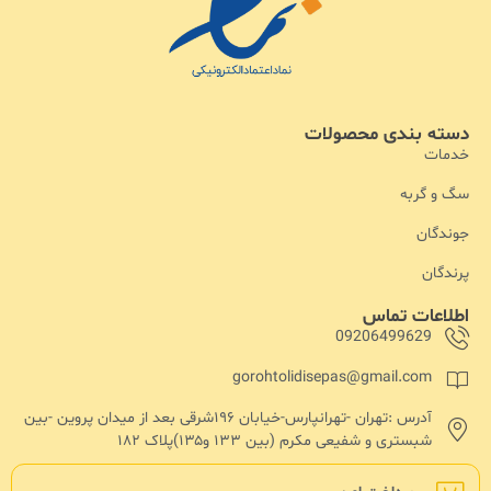
دسته بندی محصولات
خدمات
سگ و گربه
جوندگان
پرندگان
اطلاعات تماس
09206499629
gorohtolidisepas@gmail.com
آدرس :تهران -تهرانپارس-خیابان ۱۹۶شرقی بعد از میدان پروین -بین
شبستری و شفیعی مکرم (بین ۱۳۳ و۱۳۵)پلاک ۱۸۲