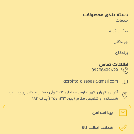
دسته بندی محصولات
خدمات
سگ و گربه
جوندگان
پرندگان
اطلاعات تماس
09206499629
gorohtolidisepas@gmail.com
آدرس :تهران -تهرانپارس-خیابان ۱۹۶شرقی بعد از میدان پروین -بین
شبستری و شفیعی مکرم (بین ۱۳۳ و۱۳۵)پلاک ۱۸۲
پرداخت امن
ضمانت اصالت کالا