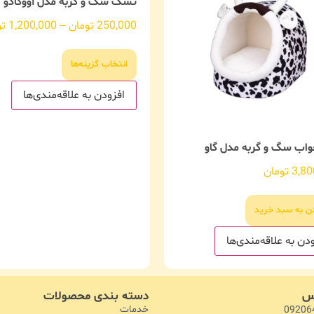
تشک سگ و گربه مدل آووکادو
250,000
تومان
–
1,200,000
تو
انتخاب گزینه‌ها
افزودن به علاقه‌مندی‌ها
واب سگ و گربه مدل گاو
3,80
تومان
دن به سبد خرید
دن به علاقه‌مندی‌ها
اس
دسته بندی محصولات
خدمات
09206