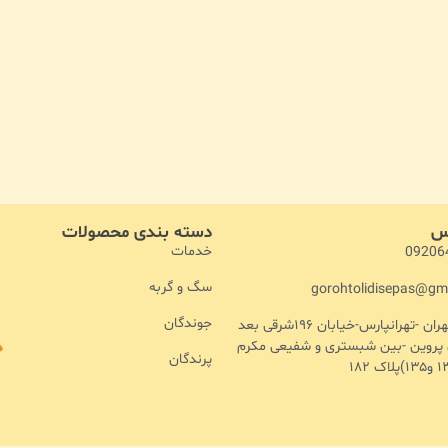
اس
دسته بندی محصولات
خدمات
09206
سگ و گربه
gorohtolidisepas@gm
جوندگان
آدرس :تهران -تهرانپارس-خیابان ۱۹۶شرقی بعد
ن پروین -بین شبستری و شفیعی مکرم
پرندگان