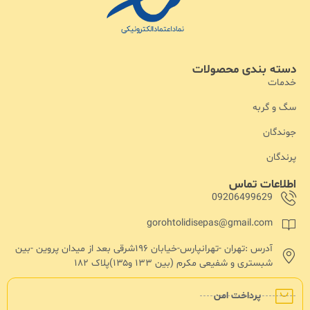
دسته بندی محصولات
خدمات
سگ و گربه
جوندگان
پرندگان
اطلاعات تماس
09206499629
gorohtolidisepas@gmail.com
آدرس :تهران -تهرانپارس-خیابان ۱۹۶شرقی بعد از میدان پروین -بین
شبستری و شفیعی مکرم (بین ۱۳۳ و۱۳۵)پلاک ۱۸۲
پرداخت امن