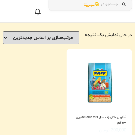
جستجو در
در حال نمایش یک نتیجه
غذای پرندگان راف مدل delicate mix وزن
۵۰۰ گرم
300,000
تومان