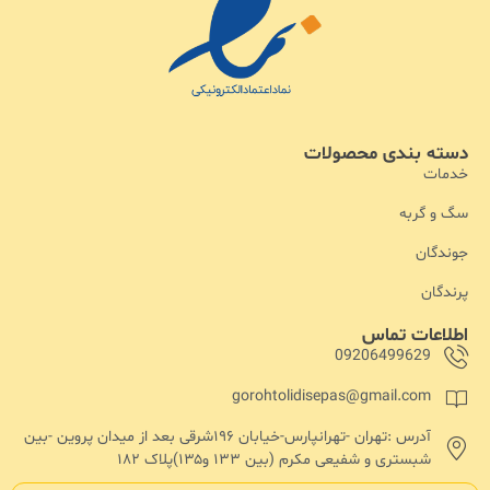
دسته بندی محصولات
خدمات
سگ و گربه
جوندگان
پرندگان
اطلاعات تماس
09206499629
gorohtolidisepas@gmail.com
آدرس :تهران -تهرانپارس-خیابان ۱۹۶شرقی بعد از میدان پروین -بین
شبستری و شفیعی مکرم (بین ۱۳۳ و۱۳۵)پلاک ۱۸۲