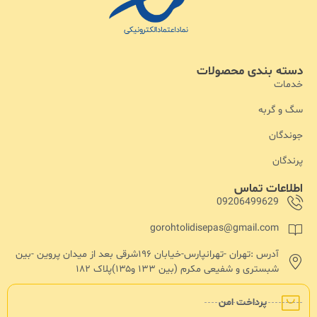
دسته بندی محصولات
خدمات
سگ و گربه
جوندگان
پرندگان
اطلاعات تماس
09206499629
gorohtolidisepas@gmail.com
آدرس :تهران -تهرانپارس-خیابان ۱۹۶شرقی بعد از میدان پروین -بین
شبستری و شفیعی مکرم (بین ۱۳۳ و۱۳۵)پلاک ۱۸۲
پرداخت امن