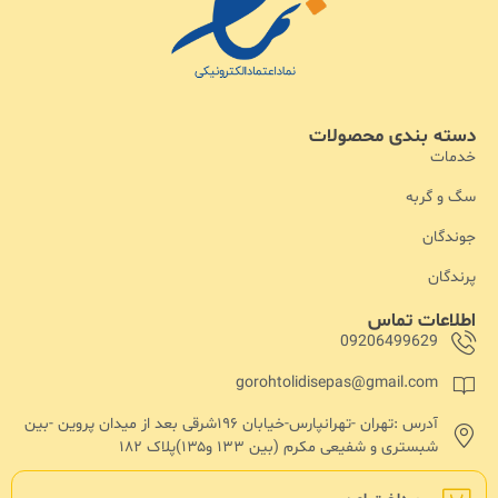
دسته بندی محصولات
خدمات
سگ و گربه
جوندگان
پرندگان
اطلاعات تماس
09206499629
gorohtolidisepas@gmail.com
آدرس :تهران -تهرانپارس-خیابان ۱۹۶شرقی بعد از میدان پروین -بین
شبستری و شفیعی مکرم (بین ۱۳۳ و۱۳۵)پلاک ۱۸۲