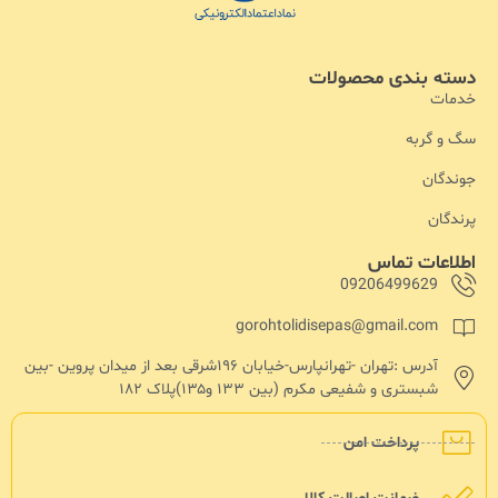
دسته بندی محصولات
خدمات
سگ و گربه
جوندگان
پرندگان
اطلاعات تماس
09206499629
gorohtolidisepas@gmail.com
آدرس :تهران -تهرانپارس-خیابان ۱۹۶شرقی بعد از میدان پروین -بین
شبستری و شفیعی مکرم (بین ۱۳۳ و۱۳۵)پلاک ۱۸۲
پرداخت امن