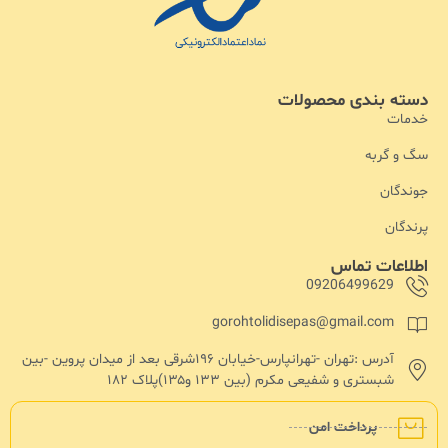
دسته بندی محصولات
خدمات
سگ و گربه
جوندگان
پرندگان
اطلاعات تماس
09206499629
gorohtolidisepas@gmail.com
آدرس :تهران -تهرانپارس-خیابان ۱۹۶شرقی بعد از میدان پروین -بین
شبستری و شفیعی مکرم (بین ۱۳۳ و۱۳۵)پلاک ۱۸۲
پرداخت امن