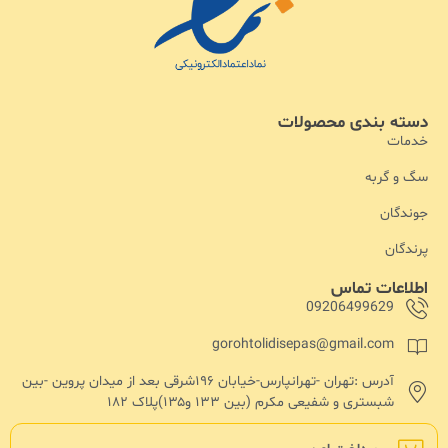
دسته بندی محصولات
خدمات
سگ و گربه
جوندگان
پرندگان
اطلاعات تماس
09206499629
gorohtolidisepas@gmail.com
آدرس :تهران -تهرانپارس-خیابان ۱۹۶شرقی بعد از میدان پروین -بین
شبستری و شفیعی مکرم (بین ۱۳۳ و۱۳۵)پلاک ۱۸۲