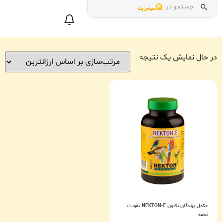
جستجو در
در حال نمایش یک نتیجه
مکمل پرندگان نکتون NEKTON-E تقویت
نطفه