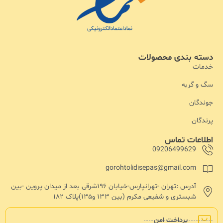
دسته بندی محصولات
خدمات
سگ و گربه
جوندگان
پرندگان
اطلاعات تماس
09206499629
gorohtolidisepas@gmail.com
آدرس :تهران -تهرانپارس-خیابان ۱۹۶شرقی بعد از میدان پروین -بین
شبستری و شفیعی مکرم (بین ۱۳۳ و۱۳۵)پلاک ۱۸۲
پرداخت امن