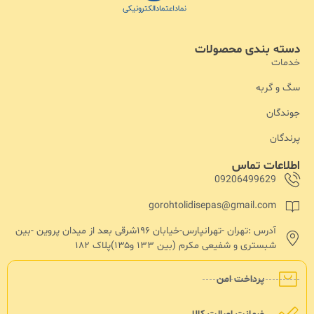
دسته بندی محصولات
خدمات
سگ و گربه
جوندگان
پرندگان
اطلاعات تماس
09206499629
gorohtolidisepas@gmail.com
آدرس :تهران -تهرانپارس-خیابان ۱۹۶شرقی بعد از میدان پروین -بین
شبستری و شفیعی مکرم (بین ۱۳۳ و۱۳۵)پلاک ۱۸۲
پرداخت امن