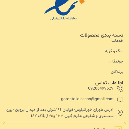
دسته بندی محصولات
خدمات
سگ و گربه
جوندگان
پرندگان
اطلاعات تماس
09206499629
gorohtolidisepas@gmail.com
آدرس :تهران -تهرانپارس-خیابان ۱۹۶شرقی بعد از میدان پروین -بین
شبستری و شفیعی مکرم (بین ۱۳۳ و۱۳۵)پلاک ۱۸۲