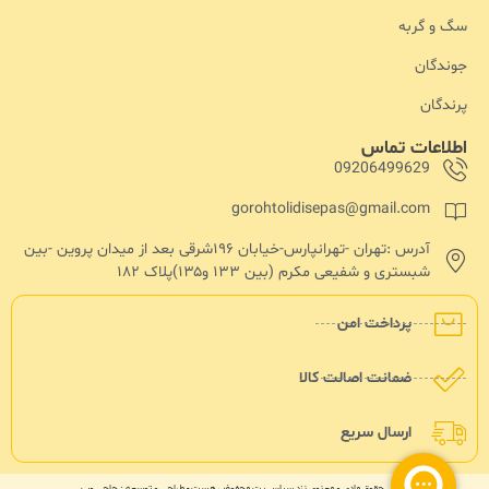
سگ و گربه
جوندگان
پرندگان
اطلاعات تماس
09206499629
gorohtolidisepas@gmail.com
آدرس :تهران -تهرانپارس-خیابان ۱۹۶شرقی بعد از میدان پروین -بین
شبستری و شفیعی مکرم (بین ۱۳۳ و۱۳۵)پلاک ۱۸۲
پرداخت امن
ضمانت اصالت کالا
ارسال سریع
تمامی حقوق مادی و معنوی نزد سپاس پت محفوض هست - طراحی و توسعه : حاجی وب