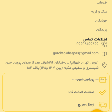
خدمات
سگ و گربه
جوندگان
پرندگان
اطلاعات تماس
09206499629
gorohtolidisepas@gmail.com
آدرس :تهران -تهرانپارس-خیابان ۱۹۶شرقی بعد از میدان پروین -بین
شبستری و شفیعی مکرم (بین ۱۳۳ و۱۳۵)پلاک ۱۸۲
پرداخت امن
ضمانت اصالت کالا
ارسال سریع