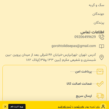
سگ و گربه
جوندگان
پرندگان
اطلاعات تماس
09206499629
gorohtolidisepas@gmail.com
آدرس :تهران -تهرانپارس-خیابان ۱۹۶شرقی بعد از میدان پروین -بین
شبستری و شفیعی مکرم (بین ۱۳۳ و۱۳۵)پلاک ۱۸۲
پرداخت امن
ضمانت اصالت کالا
ارسال سریع
ورود / ثبت نام
برای تجربه بهتر،
وارد شوید
یا
ثبت نام کنید
تمامی حقوق مادی و معنوی نزد سپاس پت محفوض هست - طراحی و توسعه : حاجی وب